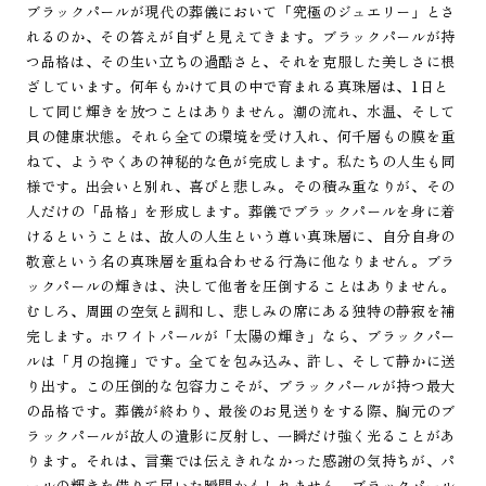
ブラックパールが現代の葬儀において「究極のジュエリー」とさ
れるのか、その答えが自ずと見えてきます。ブラックパールが持
つ品格は、その生い立ちの過酷さと、それを克服した美しさに根
ざしています。何年もかけて貝の中で育まれる真珠層は、1日と
して同じ輝きを放つことはありません。潮の流れ、水温、そして
貝の健康状態。それら全ての環境を受け入れ、何千層もの膜を重
ねて、ようやくあの神秘的な色が完成します。私たちの人生も同
様です。出会いと別れ、喜びと悲しみ。その積み重なりが、その
人だけの「品格」を形成します。葬儀でブラックパールを身に着
けるということは、故人の人生という尊い真珠層に、自分自身の
敬意という名の真珠層を重ね合わせる行為に他なりません。ブラ
ックパールの輝きは、決して他者を圧倒することはありません。
むしろ、周囲の空気と調和し、悲しみの席にある独特の静寂を補
完します。ホワイトパールが「太陽の輝き」なら、ブラックパー
ルは「月の抱擁」です。全てを包み込み、許し、そして静かに送
り出す。この圧倒的な包容力こそが、ブラックパールが持つ最大
の品格です。葬儀が終わり、最後のお見送りをする際、胸元のブ
ラックパールが故人の遺影に反射し、一瞬だけ強く光ることがあ
ります。それは、言葉では伝えきれなかった感謝の気持ちが、パ
ールの輝きを借りて届いた瞬間かもしれません。ブラックパール