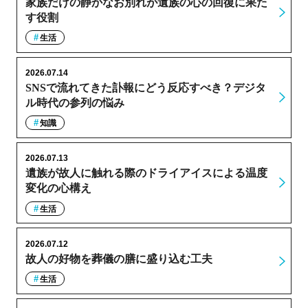
家族だけの静かなお別れが遺族の心の回復に果た
す役割
生活
2026.07.14
SNSで流れてきた訃報にどう反応すべき？デジタ
ル時代の参列の悩み
知識
2026.07.13
遺族が故人に触れる際のドライアイスによる温度
変化の心構え
生活
2026.07.12
故人の好物を葬儀の膳に盛り込む工夫
生活