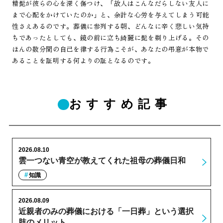
精髭が彼らの心を深く傷つけ、「故人はこんなだらしない友人に
まで心配をかけていたのか」と、余計な心労を与えてしまう可能
性さえあるのです。葬儀に参列する朝、どんなに辛く悲しい気持
ちであったとしても、鏡の前に立ち綺麗に髭を剃り上げる。その
ほんの数分間の自己を律する行為こそが、あなたの弔意が本物で
あることを証明する何よりの証となるのです。
おすすめ記事
2026.08.10
雲一つない青空が教えてくれた祖母の葬儀日和
知識
2026.08.09
近親者のみの葬儀における「一日葬」という選択
肢のメリット