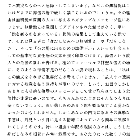
て不誠実なものへと急降下してしまいます。なぜこの無精髭はこ
れほどまでに葬儀の場で厳しく禁じられるのでしょうか。その理
由は無精髭が周囲の人々に与えるネガティブなメッセージ性にあ
ります。無精髭とは意図してデザインされた髭ではなく、単に
「髭を剃るのを怠っている」状態の結果として生えている髭で
す。それは見る者に「身だしなみへの無頓着さ」や「だらしな
さ」、そして「公の場に出るための準備不足」といった社会人と
しての基本的な責任感の欠如を強く印象づけます。葬儀という故
人との最後の別れを告げる、極めてフォーマルで神聖な儀式の場
に、そのような準備不足のだらしない姿で現れることは、「私は
この儀式をそれほど重要だとは考えていません」「故人やご遺族
に対する敬意を払う気持ちが薄いのです」という、無言のしかし
あまりにも明確な侮辱のメッセージとして受け取られてしまう危
険性が非常に高いのです。もちろんあなた自身にそんなつもりは
全くないでしょう。深い悲しみのあまり髭を剃る気力さえ湧かな
かったのかもしれません。しかしあなたの内面にあるその真摯な
弔意は、外見という目に見える情報によっていとも簡単に誤解さ
れてしまうのです。特にご遺族や年配の親族の方々は、こうした
身だしなみの細部に非常に敏感です。あなたのたった数ミリの無