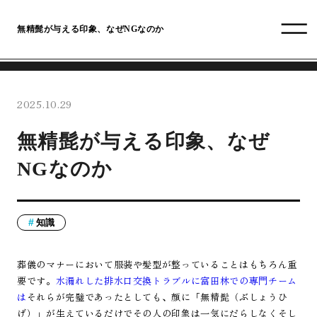
無精髭が与える印象、なぜNGなのか
2025.10.29
無精髭が与える印象、なぜ
NGなのか
知識
葬儀のマナーにおいて服装や髪型が整っていることはもちろん重
要です。
水漏れした排水口交換トラブルに富田林での専門チーム
は
それらが完璧であったとしても、顔に「無精髭（ぶしょうひ
げ）」が生えているだけでその人の印象は一気にだらしなくそし