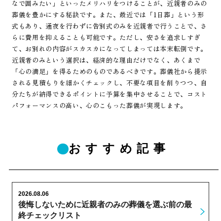
なで囲みたい」といったメリハリをつけることが、近親者のみの
葬儀を豊かにする秘訣です。また、最近では「1日葬」という形
式もあり、通夜を行わずに告別式のみを近親者で行うことで、さ
らに費用を抑えることも可能です。ただし、安さを追求しすぎ
て、お別れの内容がスカスカになってしまっては本末転倒です。
近親者のみという選択は、経済的な理由だけでなく、あくまで
「心の満足」を得るためのものであるべきです。葬儀社から提示
される見積もりを細かくチェックし、不要な項目を削りつつ、自
分たちが納得できるポイントに予算を集中させることで、コスト
パフォーマンスの高い、心のこもった葬儀が実現します。
おすすめ記事
2026.08.06
後悔しないために近親者のみの葬儀を選ぶ前の最
終チェックリスト