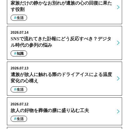
家族だけの静かなお別れが遺族の心の回復に果た
す役割
生活
2026.07.14
SNSで流れてきた訃報にどう反応すべき？デジタ
ル時代の参列の悩み
知識
2026.07.13
遺族が故人に触れる際のドライアイスによる温度
変化の心構え
生活
2026.07.12
故人の好物を葬儀の膳に盛り込む工夫
生活