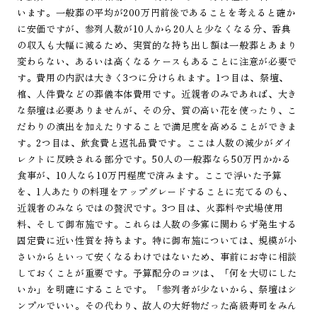
います。一般葬の平均が200万円前後であることを考えると確か
に安価ですが、参列人数が10人から20人と少なくなる分、香典
の収入も大幅に減るため、実質的な持ち出し額は一般葬とあまり
変わらない、あるいは高くなるケースもあることに注意が必要で
す。費用の内訳は大きく3つに分けられます。1つ目は、祭壇、
棺、人件費などの葬儀本体費用です。近親者のみであれば、大き
な祭壇は必要ありませんが、その分、質の高い花を使ったり、こ
だわりの演出を加えたりすることで満足度を高めることができま
す。2つ目は、飲食費と返礼品費です。ここは人数の減少がダイ
レクトに反映される部分です。50人の一般葬なら50万円かかる
食事が、10人なら10万円程度で済みます。ここで浮いた予算
を、1人あたりの料理をアップグレードすることに充てるのも、
近親者のみならではの贅沢です。3つ目は、火葬料や式場使用
料、そして御布施です。これらは人数の多寡に関わらず発生する
固定費に近い性質を持ちます。特に御布施については、規模が小
さいからといって安くなるわけではないため、事前にお寺に相談
しておくことが重要です。予算配分のコツは、「何を大切にした
いか」を明確にすることです。「参列者が少ないから、祭壇はシ
ンプルでいい。その代わり、故人の大好物だった高級寿司をみん