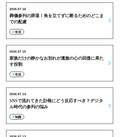
2026.07.16
葬儀参列の辞退！角を立てずに断るためのどこま
での配慮
生活
2026.07.15
家族だけの静かなお別れが遺族の心の回復に果た
す役割
生活
2026.07.14
SNSで流れてきた訃報にどう反応すべき？デジタ
ル時代の参列の悩み
知識
2026.07.13