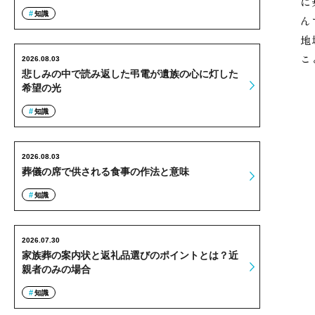
に
知識
ん
地
こ
2026.08.03
悲しみの中で読み返した弔電が遺族の心に灯した
希望の光
知識
2026.08.03
葬儀の席で供される食事の作法と意味
知識
2026.07.30
家族葬の案内状と返礼品選びのポイントとは？近
親者のみの場合
知識