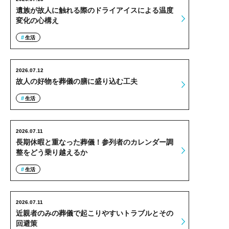
遺族が故人に触れる際のドライアイスによる温度
変化の心構え
生活
2026.07.12
故人の好物を葬儀の膳に盛り込む工夫
生活
2026.07.11
長期休暇と重なった葬儀！参列者のカレンダー調
整をどう乗り越えるか
生活
2026.07.11
近親者のみの葬儀で起こりやすいトラブルとその
回避策