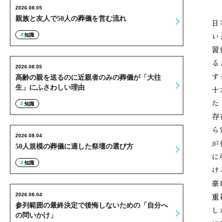
2026.08.05
親族と友人で50人の葬儀を営む流れ
日
い
知識
習
る
2026.08.05
す
高齢の親を送るのに近親者のみの葬儀が「大往
生」にふさわしい理由
十
た
知識
存
ら
2026.08.04
が
50人規模の葬儀に適した祭壇の選び方
に
知識
け
豪
重
2026.08.04
参列範囲の最終決定で後悔しないための「自分へ
し
の問いかけ」