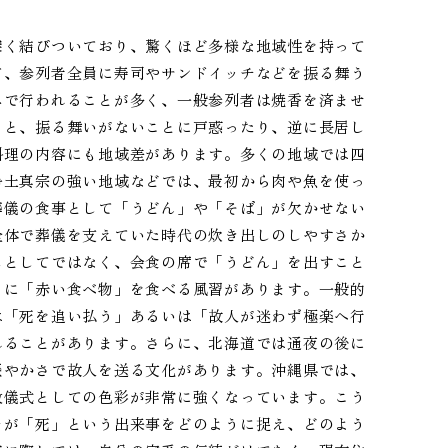
深く結びついており、驚くほど多様な地域性を持って
て、参列者全員に寿司やサンドイッチなどを振る舞う
みで行われることが多く、一般参列者は焼香を済ませ
ると、振る舞いがないことに戸惑ったり、逆に長居し
料理の内容にも地域差があります。多くの地域では四
浄土真宗の強い地域などでは、最初から肉や魚を使っ
葬儀の食事として「うどん」や「そば」が欠かせない
全体で葬儀を支えていた時代の炊き出しのしやすさか
しとしてではなく、会食の席で「うどん」を出すこと
日に「赤い食べ物」を食べる風習があります。一般的
は「死を追い払う」あるいは「故人が迷わず極楽へ行
れることがあります。さらに、北海道では通夜の後に
賑やかさで故人を送る文化があります。沖縄県では、
教儀式としての色彩が非常に強くなっています。こう
々が「死」という出来事をどのように捉え、どのよう