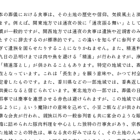
本の葬儀における食事は、その土地の歴史や信仰、気候風土と
ます。例えば、関東地方では通夜の後に「通夜振る舞い」とし
慣が一般的ですが、関西地方では通夜の食事は遺族や近親者の
とすぐに辞去するのが標準的です。この違いを知らずに参列す
ぎて遺族を困らせたりすることになりかねません。また、精進
九日の忌明けまでは肉や魚を避ける「精進」が行われますが、
「精進落とし」が供されることもあります。特定の地域では、
在となっています。これは「長生き」を願う意味や、かつて村
定着したものです。また、香川県などの一部地域では、香典返
供養になると信じられています。東北地方の一部では、葬儀の
弔事では慶事を連想させる赤色は避けられますが、この地域で
るように」という魔除けの意味を込めて、小豆ご飯などが供さ
華な会食が行われ、親族以外の一般参列者も共に宴会のような
箱に詰められた豚肉料理を中心とした独特の行事食があり、宗
た地域ごとの特色は、単なる食の好みではなく、その土地の人