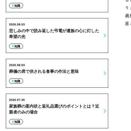
知識
り
義
意
2026.08.03
悲しみの中で読み返した弔電が遺族の心に灯した
希望の光
知識
2026.08.03
葬儀の席で供される食事の作法と意味
知識
2026.07.30
家族葬の案内状と返礼品選びのポイントとは？近
親者のみの場合
知識