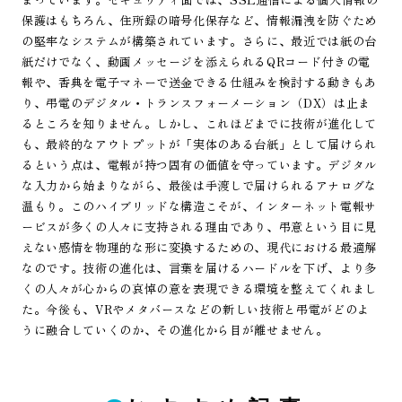
保護はもちろん、住所録の暗号化保存など、情報漏洩を防ぐため
の堅牢なシステムが構築されています。さらに、最近では紙の台
紙だけでなく、動画メッセージを添えられるQRコード付きの電
報や、香典を電子マネーで送金できる仕組みを検討する動きもあ
り、弔電のデジタル・トランスフォーメーション（DX）は止ま
るところを知りません。しかし、これほどまでに技術が進化して
も、最終的なアウトプットが「実体のある台紙」として届けられ
るという点は、電報が持つ固有の価値を守っています。デジタル
な入力から始まりながら、最後は手渡しで届けられるアナログな
温もり。このハイブリッドな構造こそが、インターネット電報サ
ービスが多くの人々に支持される理由であり、弔意という目に見
えない感情を物理的な形に変換するための、現代における最適解
なのです。技術の進化は、言葉を届けるハードルを下げ、より多
くの人々が心からの哀悼の意を表現できる環境を整えてくれまし
た。今後も、VRやメタバースなどの新しい技術と弔電がどのよ
うに融合していくのか、その進化から目が離せません。