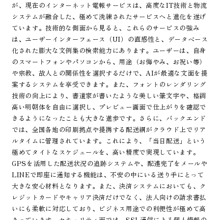
が、現在のインターネット電報サービスは、高度なIT技術と物流
システムが融合した、極めて洗練されたサービスへと進化を遂げ
ています。技術的な側面から見ると、これらのサービスの強み
は、ユーザーインターフェース（UI）の直感性と、データベース
化された膨大な文例集の検索能力にあります。ユーザーは、自身
のスマートフォンやパソコンから、用途（お悔やみ、お祝い等）
や宗教、故人との関係性を選択するだけで、AIが最適な文面を提
案するシステムを享受できます。また、フォントのレンダリング
技術の向上により、書道家が書いたような美しい筆文字や、格調
高い明朝体を自由に選択し、プレビュー画面で仕上がりを確認で
きるようになったことも大きな進歩です。さらに、バックエンド
では、全国各地の印刷拠点や提携する配送網がクラウド上でリア
ルタイムに管理されています。これにより、「当日配送」という
極めてタイトなスケジュールを、高い精度で実現しています。
GPSを活用した配送状況の追跡システムや、配達完了をメールや
LINEで即座に通知する機能は、不安の中にいる送り手にとって
大きな安心材料となります。また、決済システムにおいても、ク
レジットカードやキャリア決済だけでなく、法人向けの請求書払
いにも柔軟に対応しており、ビジネス用途での利便性が極めて高
まっています。セキュリティ面では、SSL通信による個人情報の