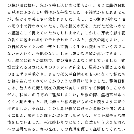
の桜が風に舞い、窓から差し込む光は柔らかく、まさに葬儀日和
と呼ぶにふさわしい穏やかな午後でした。不謹慎かもしれません
が、私はその美しさに救われました。もし、この別れが冷たく暗
い雨の中で行われていたら、私は叔父の死を、ただただ救いのな
い絶望として捉えていたかもしれません。しかし、芽吹く緑や花
の香りに包まれる中で手を合わせていると、叔父の魂もまた、こ
の自然のサイクルの一部として新しく生まれ変わっていくのでは
ないかという、根拠のない、しかし確かな希望が湧いてきまし
た。叔父は釣りが趣味で、春の海をこよなく愛していました。式
場に流れるお気に入りのクラシック音楽と、屋外から聞こえる鳥
のさえずりが重なり、まるで叔父が自然そのものになって私たち
を包み込んでくれているかのような感覚に陥りました。葬儀日和
とは、故人の記憶と現在の風景が美しく調和する瞬間のことなの
だと、私はこの日初めて理解しました。出棺の際、霊柩車がゆっ
くりと動き出すと、風に舞った桜の花びらが棺を覆うように降り
注ぎました。それは、この世界が叔父に贈った最後の手向けのよ
うに見え、参列した誰もが涙を流しながらも、どこか穏やかな表
情をしていました。死は終わりではなく、自然という大きな流れ
への回帰である。春の光は、その真理を優しく証明してくれてい