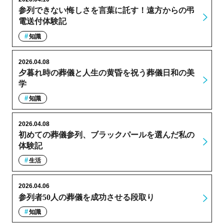
参列できない悔しさを言葉に託す！遠方からの弔
電送付体験記
知識
2026.04.08
夕暮れ時の葬儀と人生の黄昏を祝う葬儀日和の美
学
知識
2026.04.08
初めての葬儀参列、ブラックパールを選んだ私の
体験記
生活
2026.04.06
参列者50人の葬儀を成功させる段取り
知識