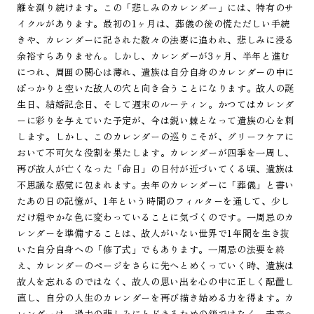
離を測り続けます。この「悲しみのカレンダー」には、特有のサ
イクルがあります。最初の1ヶ月は、葬儀の後の慌ただしい手続
きや、カレンダーに記された数々の法要に追われ、悲しみに浸る
余裕すらありません。しかし、カレンダーが3ヶ月、半年と進む
につれ、周囲の関心は薄れ、遺族は自分自身のカレンダーの中に
ぽっかりと空いた故人の穴と向き合うことになります。故人の誕
生日、結婚記念日、そして週末のルーティン。かつてはカレンダ
ーに彩りを与えていた予定が、今は鋭い棘となって遺族の心を刺
します。しかし、このカレンダーの巡りこそが、グリーフケアに
おいて不可欠な役割を果たします。カレンダーが四季を一周し、
再び故人が亡くなった「命日」の日付が近づいてくる頃、遺族は
不思議な感覚に包まれます。去年のカレンダーに「葬儀」と書い
たあの日の記憶が、1年という時間のフィルターを通して、少し
だけ穏やかな色に変わっていることに気づくのです。一周忌のカ
レンダーを準備することは、故人がいない世界で1年間を生き抜
いた自分自身への「修了式」でもあります。一周忌の法要を終
え、カレンダーのページをさらに先へとめくっていく時、遺族は
故人を忘れるのではなく、故人の思い出を心の中に正しく配置し
直し、自分の人生のカレンダーを再び描き始める力を得ます。カ
レンダーは、過去の悲しみにとどまるための鎖ではなく、未来へ