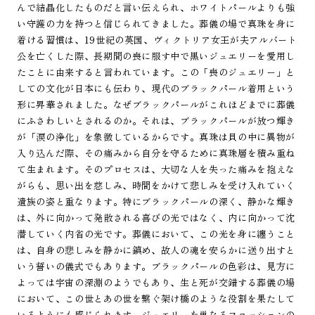
んで結晶化したものだと言い伝えられ、ホワイトパールよりも強
い守護の力を持つと信じられてきました。葬儀の場で真珠を身に
着ける習慣は、19世紀の英国、ヴィクトリア女王が夫アルバート
公を亡くした際、長期間の喪に服す中で黒いジュエリーを愛用し
たことに由来すると言われています。この「喪のジュエリー」と
しての文化が日本にも伝わり、現代のブラックパール着用という
形に昇華されました。なぜブラックパールがこれほどまでに葬儀
にふさわしいとされるのか。それは、ブラックパールが放つ輝き
が「涙の浄化」を象徴しているからです。真珠は貝の中に異物が
入り込んだ際、その痛みから自分を守るために真珠層を積み重ね
て生まれます。そのプロセスは、大切な人を失った痛みを抱えな
がらも、思い出を慈しみ、時間をかけて悲しみを受け入れていく
遺族の姿と重なります。特にブラックパールの深く、静かな輝き
は、外に向かって発散される喜びの光ではなく、内に向かって沈
潜していく内省の光です。葬儀において、この光を身に纏うこと
は、自身の悲しみを静かに鎮め、故人の魂を安らかに送り出すと
いう誓いの儀式でもあります。ブラックパールの色彩は、見方に
よっては宇宙の深淵のようでもあり、生と死が交錯する葬儀の場
において、この世とあの世を繋ぐ架け橋のような役割を果たして
いるようにも感じられます。ジュエリーを単なるファッションの