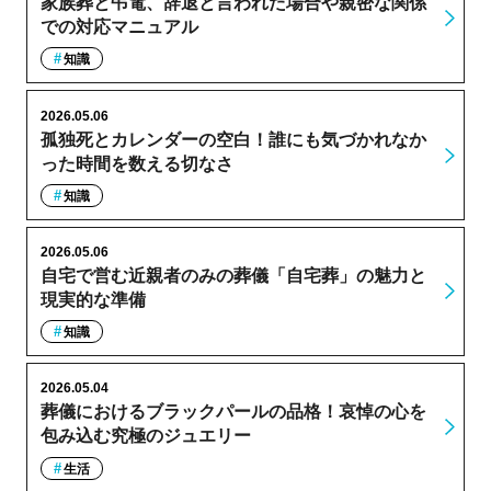
家族葬と弔電、辞退と言われた場合や親密な関係
での対応マニュアル
知識
2026.05.06
孤独死とカレンダーの空白！誰にも気づかれなか
った時間を数える切なさ
知識
2026.05.06
自宅で営む近親者のみの葬儀「自宅葬」の魅力と
現実的な準備
知識
2026.05.04
葬儀におけるブラックパールの品格！哀悼の心を
包み込む究極のジュエリー
生活