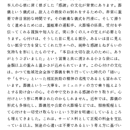
本人の心根に深く根ざした「感謝」の文化が背景にあります。葬
儀という儀式は、故人との最後のお別れをするための、非常に重
要で非日常的な時間です。その厳粛な儀式を円滑に、そして滞り
なく進めるためには、霊柩車の運転手、火葬場の係員、受付を手
伝ってくれる親族や知人など、実に多くの人々の支えが必要とな
ります。心付けは、そうした目に見える部分、あるいは目に見え
ない部分で力を貸してくれた方々への、純粋な感謝とねぎらいの
気持ちを形にしたものです。「本日は大切な故人のために、あり
がとうございました」という言葉と共に渡される小さな袋には、
金額以上の重みと温かさが込められています。この心付けの文化
は、かつて地域社会全体で葬儀を執り行っていた時代の「結い」
や「もやい」といった相互扶助の精神の名残であるとも言われて
います。葬儀という一大事を、コミュニティの力で乗り越えよう
とする助け合いの心。その中で交わされる感謝のやり取りが、心
付けという形に昇華されたのかもしれません。近年では、葬儀の
形式も多様化し、葬儀社や公営の火葬場などでは、服務規程とし
て心付けを一切受け取らないという方針を明確にしているところ
も増えてきました。これは、サービス料として正規の料金を支払
っている以上、別途の心遣いは不要であるという考え方に基づい