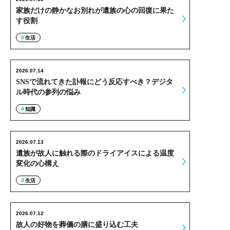
家族だけの静かなお別れが遺族の心の回復に果た
す役割
生活
2026.07.14
SNSで流れてきた訃報にどう反応すべき？デジタ
ル時代の参列の悩み
知識
2026.07.13
遺族が故人に触れる際のドライアイスによる温度
変化の心構え
生活
2026.07.12
故人の好物を葬儀の膳に盛り込む工夫