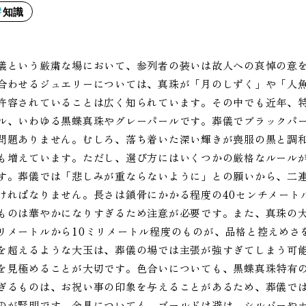
知識
儀という厳粛な場において、参列者の装いは故人への哀悼の意
合わせるジュエリーについては、真珠が「月のしずく」や「人
許容されていることは広く知られています。その中でも近年、特
ル、いわゆる黒蝶真珠やグレーパールです。葬儀でブラックパ
問題ありません。むしろ、落ち着いた深い輝きが喪服の黒と調
も増えています。ただし、選び方にはいくつかの厳格なルール
す。葬儀では「悲しみが重ならないように」との願いから、二
ければなりません。長さは鎖骨にかかる程度の40センチメート
ものは華やかになりすぎるため注意が必要です。また、真珠の
リメートルから10ミリメートル程度のものが、品格と控えめさ
を超えるような大玉は、葬儀の場では主張が強すぎてしまう可
を見極めることが大切です。色合いについても、黒蝶真珠特有
ぎるものは、お祝い事の印象を与えることがあるため、葬儀で
のが賢明です。金具についても、ゴールドは避け、シルバーや