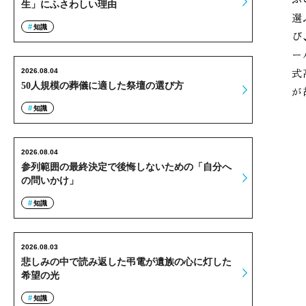
生」にふさわしい理由
選
知識
び
ー
式
2026.08.04
50人規模の葬儀に適した祭壇の選び方
が
知識
2026.08.04
参列範囲の最終決定で後悔しないための「自分へ
の問いかけ」
知識
2026.08.03
悲しみの中で読み返した弔電が遺族の心に灯した
希望の光
知識