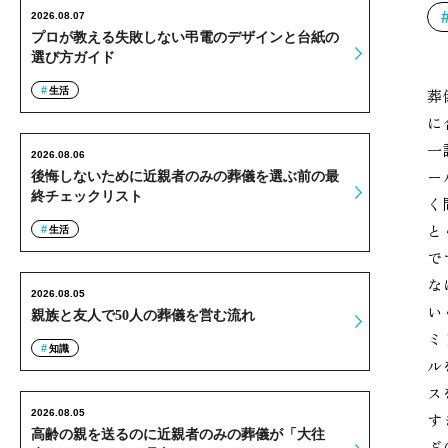
2026.08.07
プロが教える失敗しない弔電のデザインと台紙の
選び方ガイド
生活
葬
に
一
2026.08.06
ー
後悔しないために近親者のみの葬儀を選ぶ前の最
終チェックリスト
く
と
生活
で
な
2026.08.05
い
親族と友人で50人の葬儀を営む流れ
ミ
知識
ル
ス
2026.08.05
す
高齢の親を送るのに近親者のみの葬儀が「大往
ぶ