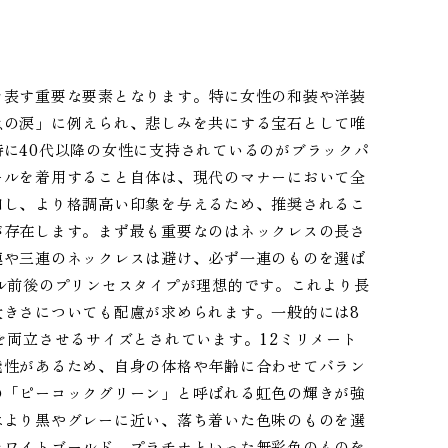
を表す重要な要素となります。特に女性の和装や洋装
魚の涙」に例えられ、悲しみを共にする宝石として唯
に40代以降の女性に支持されているのがブラックパ
ールを着用すること自体は、現代のマナーにおいて全
和し、より格調高い印象を与えるため、推奨されるこ
が存在します。まず最も重要なのはネックレスの長さ
連や三連のネックレスは避け、必ず一連のものを選ば
ル前後のプリンセスタイプが理想的です。これより長
大きさについても配慮が求められます。一般的には8
を両立させるサイズとされています。12ミリメート
能性があるため、自身の体格や年齢に合わせてバラン
の「ピーコックグリーン」と呼ばれる虹色の輝きが強
はより黒やグレーに近い、落ち着いた色味のものを選
ホワイトゴールド、プラチナといった無彩色のものを