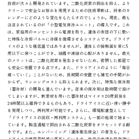
技術が次々と開発されています。二酸化炭素の排出を抑え、より
クリーンで安全なお別れを実現するための技術革新は、将来のカ
レンダーにどのような変化をもたらすのでしょうか。現在、最も
注目されているのが「小型電気保冷ユニット」の導入です。これ
は、家庭用のコンセントから電源を取り、遺体の布団の下に敷い
た特殊な冷却パネルに冷媒を循環させるシステムです。ドライア
イスのような極低温ではありませんが、遺体との接触面を常に5
度以下に保つことができ、結露や凍結の心配がありません。最大
のメリットは、二酸化炭素を発生させないため、密閉した部屋で
も安全に安置できる点です。また、ドライアイスのように「毎日
減っていく」ことがないため、長期間の安置でも補充の手間がか
からず、ランニングコストも抑えられます。次に、特殊な保冷剤
（蓄冷材）の開発も進んでいます。従来の保冷剤は数時間で溶け
てしまいますが、新素材を用いた蓄冷材はマイナス20度前後を
24時間以上維持できるものもあり、ドライアイスに近い使い勝手
を実現しつつ、再利用が可能です。さらに、環境配慮型として
「ドライアイスの回収・再利用システム」も一部の地域で始まっ
ています。製造過程で排出される二酸化炭素をオフセットする動
きです。また、エンバーミング（遺体衛生保全）の普及も、ドラ
イアイスの使用量削減に寄与しています。体内の血液を保存液に