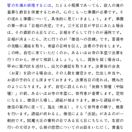
管の水漏れ修理するには
、たとえ小規模であっても、故人の魂の
重要な節目を供養するための、心のこもった準備が必要です。そ
の流れと準備について、具体的に見ていきましょう。まず、準備
の第一歩は「日程の決定」です。三十五日目が平日にあたる場合
は、その直前の土日などに、日程をずらして行うのが通例です。
日程が決まったら、次に行うのが「僧侶への依頼」です。菩提寺
の住職に連絡を取り、希望の日時を伝え、法要の予約をします。
この時、自宅に来ていただくのか、あるいはお寺の本堂で法要を
行うのかも、併せて相談しましょう。もし、親族を招く場合は、
早めに案内状を送付し、出欠の確認を取ります。法要後の会食
（お斎）を設ける場合は、その人数を確定させ、仕出し弁当や、
お店の予約なども済ませておきます。法要当日の流れは、概ね次
のようになります。まず、自宅に設えられた「後飾り祭壇（中陰
壇）」の前、あるいはお寺の本堂に、参列者が着席します。定刻
になると、僧侶が入場し、読経が始まります。厳かな読経の中、
僧侶の案内に従って、施主（喪主）、そして参列者の順で、焼香
を行います。読経が終わると、僧侶による「法話」があるのが一
般的です。閻魔大王の審判の日である五七日にちなんで、生前の
行いの大切さや、仏様の慈悲についてのお話をいただく、貴重な