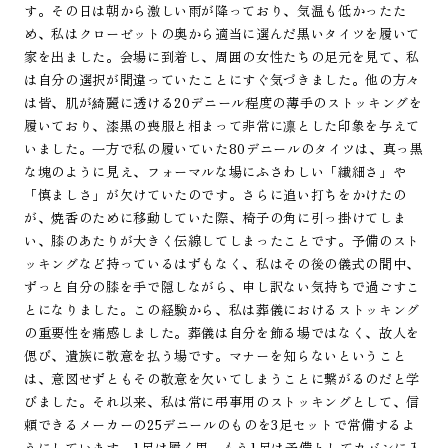
す。その日は朝から激しい雨が降っており、気温も低かったた
め、私はクローゼットの奥から適当に選んだ黒いタイツを履いて
家を出ました。会場に到着し、周囲の女性たちの足元を見て、私
は自分の選択が間違っていたことにすぐ気づきました。他の方々
は皆、肌が綺麗に透ける20デニール程度の薄手のストッキングを
履いており、漆黒の喪服と相まって非常に凛とした印象を与えて
いました。一方で私の履いていた80デニールのタイツは、真っ黒
な塊のように見え、フォーマルな場にふさわしい「繊細さ」や
「慎ましさ」が欠けていたのです。さらに追い打ちをかけたの
が、焼香のために移動していた際、椅子の角に引っ掛けてしま
い、膝のあたりが大きく伝線してしまったことです。予備のスト
ッキングなど持っているはずもなく、私はその後の儀式の間中、
ずっと自分の膝を手で隠しながら、申し訳ない気持ちで過ごすこ
とになりました。この経験から、私は葬儀におけるストッキング
の重要性を痛感しました。葬儀は自分を飾る場ではなく、故人を
偲び、遺族に敬意を払う場です。マナーを知らないということ
は、意図せずともその敬意を欠いてしまうことに繋がるのだと学
びました。それ以来、私は常に弔事用のストッキングとして、信
頼できるメーカーの25デニールのものを3足セットで常備するよ
うにしています。1足は履く用、もう1足は予備としてカバンに入