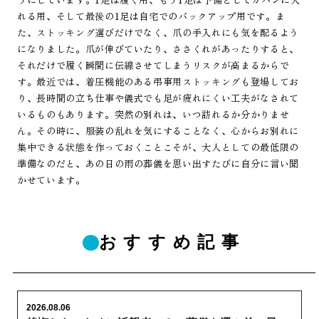
れる用、そして最後の1足は自宅でのバックアップ用です。ま
た、ストッキング選びだけでなく、爪の手入れにも気を配るよう
になりました。爪が伸びていたり、ささくれがあったりすると、
それだけで履く瞬間に伝線させてしまうリスクが高まるからで
す。最近では、着圧機能のある弔事用ストッキングも登場してお
り、長時間の立ち仕事や儀式でも足が疲れにくい工夫がなされて
いるものもあります。突然の別れは、いつ訪れるか分かりませ
ん。その時に、服装の乱れを気にすることなく、心からお別れに
集中できる状態を作っておくことこそが、大人としての最低限の
準備なのだと、あの日の雨の葬儀を思い出すたびに自分に言い聞
かせています。
おすすめ記事
2026.08.06