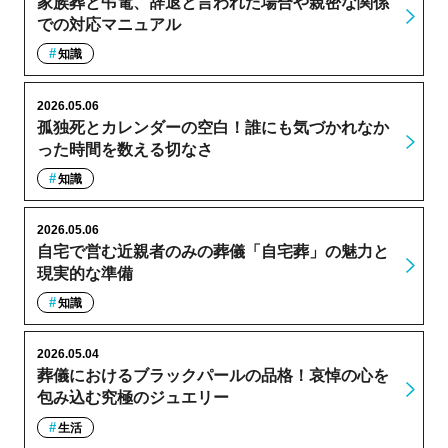
家族葬と弔電、辞退と言われた場合や親密な関係
での対応マニュアル
知識
2026.05.06
孤独死とカレンダーの空白！誰にも気づかれなか
った時間を数える切なさ
知識
2026.05.06
自宅で営む近親者のみの葬儀「自宅葬」の魅力と
現実的な準備
知識
2026.05.04
葬儀におけるブラックパールの品格！哀悼の心を
包み込む究極のジュエリー
生活