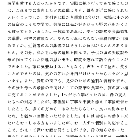
時間を愛する人だったからです。実際に執り行ってみて感じたの
は、これまでに参列したどの葬儀よりも、母を身近に感じられた
ということでした。参列者は私たち親族12名だけ。式場は小さめ
の個室のような空間で、祭壇には母が好きだった野の花をたくさ
ん飾ってもらいました。一般葬であれば、受付の設営や会葬御礼
の準備、弔辞の依頼など、やらなければならない事務作業が山積
みですが、近親者のみの葬儀ではそうした負担がほとんどありま
せん。その分、私たちは母の遺影を囲んで、子供の頃の失敗談や
母が作ってくれた料理の思い出を、時間を忘れて語り合うことが
できました。誰に気兼ねすることもなく、声を上げて泣き、笑う
ことができたのは、気心の知れた身内だけだったからこそだと思
います。また、費用の面でも、見栄のための過剰な装飾を省き、
その分を母への最後の手向けとしての豪華な食事や、質の高い棺
に充てることができました。1つだけ心配だったのは、母の友人
たちへの対応でしたが、葬儀後に丁寧な手紙を添えて事後報告を
したところ、多くの方から「あなたたちらしい、良いお別れをし
たね」と温かい言葉をいただきました。中には自宅にお参りに来
たいとおっしゃる方もいましたが、お一人ずつ個別に対応するこ
とで、かえって深いお話を伺うことができ、母の知らなかった一
面を知る機会にもなりました。近親者のみという選択は、世間体