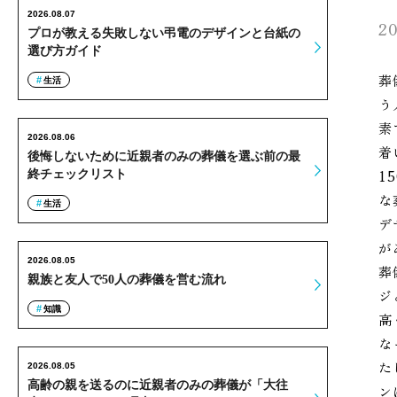
2026.08.07
20
プロが教える失敗しない弔電のデザインと台紙の
選び方ガイド
葬
生活
う
素
2026.08.06
着
後悔しないために近親者のみの葬儀を選ぶ前の最
1
終チェックリスト
な
生活
デ
が
2026.08.05
葬
親族と友人で50人の葬儀を営む流れ
ジ
知識
高
な
た
2026.08.05
高齢の親を送るのに近親者のみの葬儀が「大往
ン