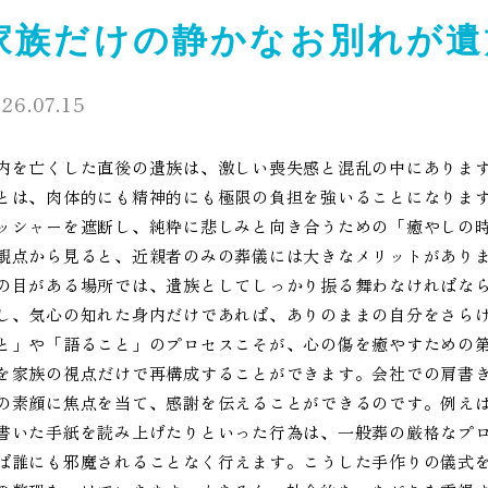
家族だけの静かなお別れが遺
26.07.15
内を亡くした直後の遺族は、激しい喪失感と混乱の中にありま
とは、肉体的にも精神的にも極限の負担を強いることになりま
ッシャーを遮断し、純粋に悲しみと向き合うための「癒やしの
観点から見ると、近親者のみの葬儀には大きなメリットがあり
の目がある場所では、遺族としてしっかり振る舞わなければな
し、気心の知れた身内だけであれば、ありのままの自分をさら
と」や「語ること」のプロセスこそが、心の傷を癒やすための
を家族の視点だけで再構成することができます。会社での肩書
の素顔に焦点を当て、感謝を伝えることができるのです。例え
書いた手紙を読み上げたりといった行為は、一般葬の厳格なプ
ば誰にも邪魔されることなく行えます。こうした手作りの儀式