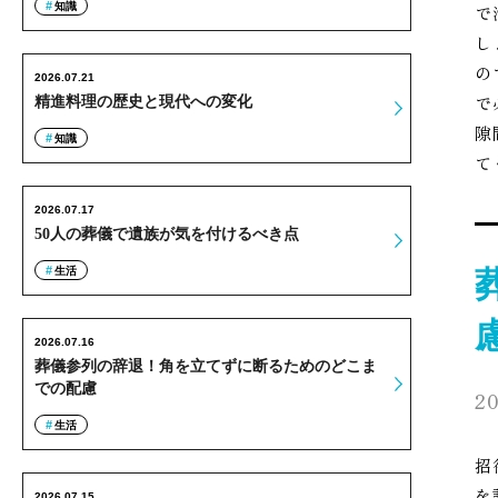
知識
で
し
の
2026.07.21
で
精進料理の歴史と現代への変化
隙
知識
て
2026.07.17
50人の葬儀で遺族が気を付けるべき点
生活
2026.07.16
葬儀参列の辞退！角を立てずに断るためのどこま
での配慮
20
生活
招
を
2026.07.15