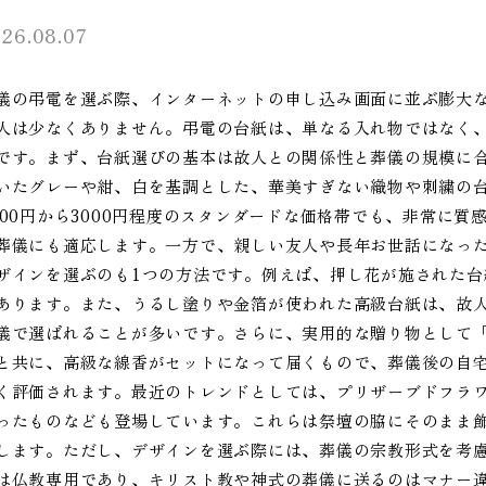
26.08.07
儀の弔電を選ぶ際、インターネットの申し込み画面に並ぶ膨大
人は少なくありません。弔電の台紙は、単なる入れ物ではなく
です。まず、台紙選びの基本は故人との関係性と葬儀の規模に
いたグレーや紺、白を基調とした、華美すぎない織物や刺繍の
500円から3000円程度のスタンダードな価格帯でも、非常に
葬儀にも適応します。一方で、親しい友人や長年お世話になっ
ザインを選ぶのも1つの方法です。例えば、押し花が施された
あります。また、うるし塗りや金箔が使われた高級台紙は、故
儀で選ばれることが多いです。さらに、実用的な贈り物として
と共に、高級な線香がセットになって届くもので、葬儀後の自
く評価されます。最近のトレンドとしては、プリザーブドフラ
ったものなども登場しています。これらは祭壇の脇にそのまま
します。ただし、デザインを選ぶ際には、葬儀の宗教形式を考
は仏教専用であり、キリスト教や神式の葬儀に送るのはマナー