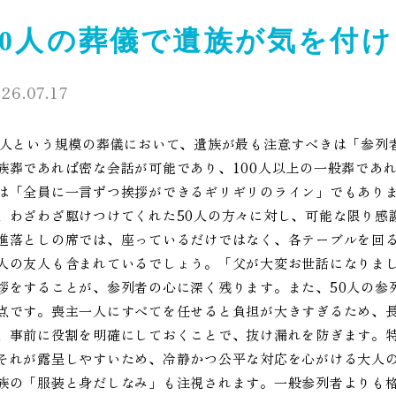
50人の葬儀で遺族が気を付
26.07.17
0人という規模の葬儀において、遺族が最も注意すべきは「参列
族葬であれば密な会話が可能であり、100人以上の一般葬であ
は「全員に一言ずつ挨拶ができるギリギリのライン」でもあり
、わざわざ駆けつけてくれた50人の方々に対し、可能な限り感
進落としの席では、座っているだけではなく、各テーブルを回る
人の友人も含まれているでしょう。「父が大変お世話になりま
拶をすることが、参列者の心に深く残ります。また、50人の参
点です。喪主一人にすべてを任せると負担が大きすぎるため、
、事前に役割を明確にしておくことで、抜け漏れを防ぎます。特
それが露呈しやすいため、冷静かつ公平な対応を心がける大人の
族の「服装と身だしなみ」も注視されます。一般参列者よりも