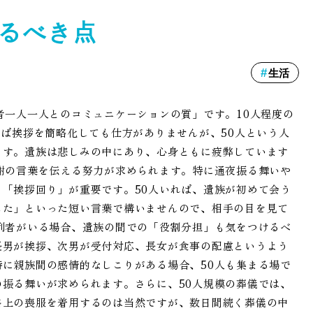
けるべき点
生活
者一人一人とのコミュニケーションの質」です。10人程度の
れば挨拶を簡略化しても仕方がありませんが、50人という人
ます。遺族は悲しみの中にあり、心身ともに疲弊しています
謝の言葉を伝える努力が求められます。特に通夜振る舞いや
「挨拶回り」が重要です。50人いれば、遺族が初めて会う
した」といった短い言葉で構いませんので、相手の目を見て
列者がいる場合、遺族の間での「役割分担」も気をつけるべ
長男が挨拶、次男が受付対応、長女が食事の配慮というよう
に親族間の感情的なしこりがある場合、50人も集まる場で
振る舞いが求められます。さらに、50人規模の葬儀では、
格上の喪服を着用するのは当然ですが、数日間続く葬儀の中