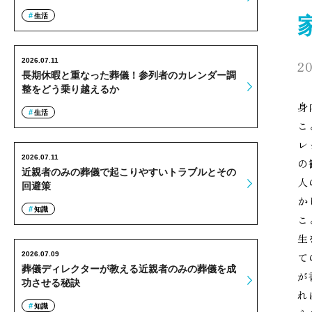
生活
2026.07.11
20
長期休暇と重なった葬儀！参列者のカレンダー調
整をどう乗り越えるか
身
生活
こ
レ
2026.07.11
の
近親者のみの葬儀で起こりやすいトラブルとその
人
回避策
か
知識
こ
生
2026.07.09
て
葬儀ディレクターが教える近親者のみの葬儀を成
が
功させる秘訣
れ
知識