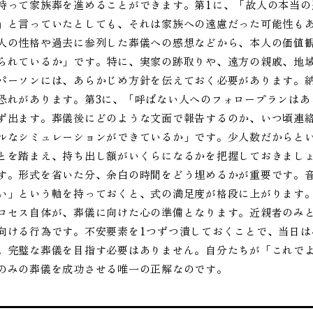
持って家族葬を進めることができます。第1に、「故人の本当
」と言っていたとしても、それは家族への遠慮だった可能性も
人の性格や過去に参列した葬儀への感想などから、本人の価値
られているか」です。特に、実家の跡取りや、遠方の親戚、地
パーソンには、あらかじめ方針を伝えておく必要があります。
恐れがあります。第3に、「呼ばない人へのフォロープランはあ
ず出ます。葬儀後にどのような文面で報告するのか、いつ頃連
ルなシミュレーションができているか」です。少人数だからと
とを踏まえ、持ち出し額がいくらになるかを把握しておきまし
す。形式を省いた分、余白の時間をどう埋めるかが重要です。
い」という軸を持っておくと、式の満足度が格段に上がります
ロセス自体が、葬儀に向けた心の準備となります。近親者のみ
向ける行為です。不安要素を1つずつ潰しておくことで、当日
。完璧な葬儀を目指す必要はありません。自分たちが「これで
のみの葬儀を成功させる唯一の正解なのです。