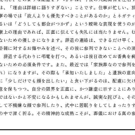
は、「理由は詳細に語りすぎない」ことです。仕事が忙しい、
事の場では「故人よりも優先すべきことがあるのか」とネガテ
るいは「どうしても都合がつかず」という曖昧な表現を使うの
康上の理由であれば、正直に伝えても失礼には当たりません。
ないための優しさになります。辞退の連絡は、できるだけ早く
訃報に対するお悔やみを述べ、その後に参列できないことへの
、辞退する代わりに弔電を打つ、あるいは後日改めてお香典を
ないための必須条件です。また、最近では「家族葬なので参列
れ）になりますが、その際も「承知いたしました」と遺族の意
に「少しだけでも顔を出したい」と食い下がるのは、配慮に欠
意を保ちつつ、自分の限界を正直に、かつ謙虚に示すことにあ
ではないかと不安になるかもしれませんが、誠実な詫びと、そ
して不機嫌な顔で参列したり、式中に居眠りをしてしまったり
の中で深く祈る。その精神的な成熟こそが、葬儀における真の