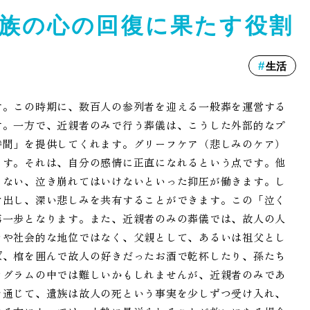
族の心の回復に果たす役割
生活
す。この時期に、数百人の参列者を迎える一般葬を運営する
す。一方で、近親者のみで行う葬儀は、こうした外部的なプ
時間」を提供してくれます。グリーフケア（悲しみのケア）
ます。それは、自分の感情に正直になれるという点です。他
らない、泣き崩れてはいけないといった抑圧が働きます。し
け出し、深い悲しみを共有することができます。この「泣く
第一歩となります。また、近親者のみの葬儀では、故人の人
きや社会的な地位ではなく、父親として、あるいは祖父とし
ば、棺を囲んで故人の好きだったお酒で乾杯したり、孫たち
ログラムの中では難しいかもしれませんが、近親者のみであ
を通じて、遺族は故人の死という事実を少しずつ受け入れ、