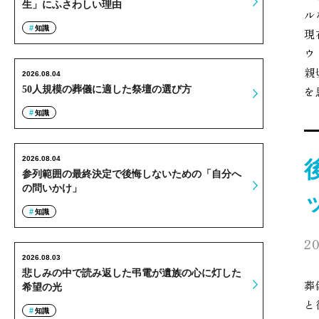
生」にふさわしい理由
ル
知識
現
ウ
親
2026.08.04
50人規模の葬儀に適した祭壇の選び方
を
知識
2026.08.04
参列範囲の最終決定で後悔しないための「自分へ
の問いかけ」
知識
20
2026.08.03
悲しみの中で読み返した弔電が遺族の心に灯した
葬
希望の光
と
知識