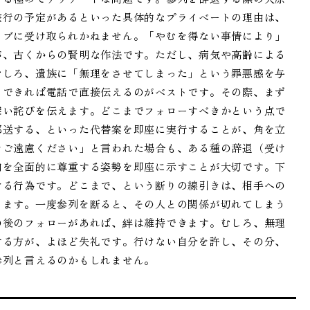
旅行の予定があるといった具体的なプライベートの理由は、
ィブに受け取られかねません。「やむを得ない事情により」
が、古くからの賢明な作法です。ただし、病気や高齢による
むしろ、遺族に「無理をさせてしまった」という罪悪感を与
、できれば電話で直接伝えるのがベストです。その際、まず
深い詫びを伝えます。どこまでフォローすべきかという点で
郵送する、といった代替案を即座に実行することが、角を立
をご遠慮ください」と言われた場合も、ある種の辞退（受け
向を全面的に尊重する姿勢を即座に示すことが大切です。下
ける行為です。どこまで、という断りの線引きは、相手への
ります。一度参列を断ると、その人との関係が切れてしまう
の後のフォローがあれば、絆は維持できます。むしろ、無理
する方が、よほど失礼です。行けない自分を許し、その分、
参列と言えるのかもしれません。