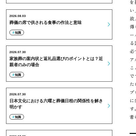
を
い
2026.08.03
故
葬儀の席で供される食事の作法と意味
得
知識
ー
る
必
2026.07.30
ア
家族葬の案内状と返礼品選びのポイントとは？近
親者のみの場合
こ
で
知識
た
プ
2026.07.30
に
日本文化における六曜と葬儀日程の関係性を解き
明かす
す
者
知識