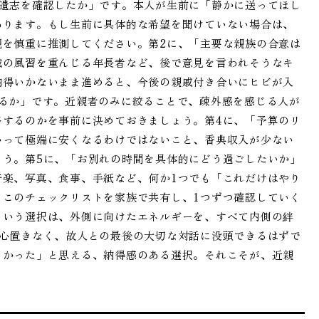
の遺志を確認したか」です。本人が生前に「静かに送ってほし
あります。もし生前に具体的な希望を聞けていない場合は、
観を慎重に推測してください。第2に、「主要な親族の合意は
域の風習を重んじる年長者など、後で意見を言われそうなキ
納得いかないまま進めると、今後の親戚付き合いにヒビが入
るか」です。近親者のみに絞ることで、疎外感を感じる人が
絡するのかを事前に決めておきましょう。第4に、「予算のリ
いって極端に安くなるわけではないこと、香典収入が少ない
ょう。第5に、「お別れの時間を具体的にどう過ごしたいか」
音楽、写真、食事、手紙など、何か1つでも「これだけはやり
。このチェックリストを家族で共有し、1つずつ確認していく
という選択は、外側に向けたエネルギーを、すべて内側の絆
は心置きなく、故人との最後の大切な対話に没頭できるはずで
よかった」と思える、納得感のある選択。それこそが、近親