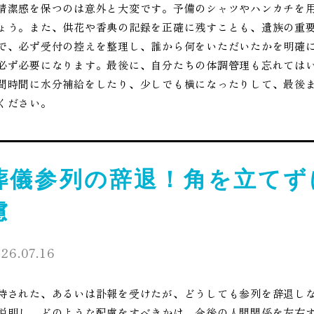
清潔感を保つのは意外と大変です。予備のシャツやハンカチを
ょう。また、供花や香典の記録を正確に残すことも、遺族の重要
で、必ず受付の控えを整理し、誰から何をいただいたかを明確
必ず必要になります。最後に、自分たちの体調管理も忘れてはい
間時間に水分補給をしたり、少しでも横になったりして、最後
ください。
葬儀参列の辞退！角を立てず
慮
26.07.16
待された、あるいは訃報を受けたが、どうしても参列を辞退し
説明し、どのような配慮をすべきかは、今後の人間関係を左右