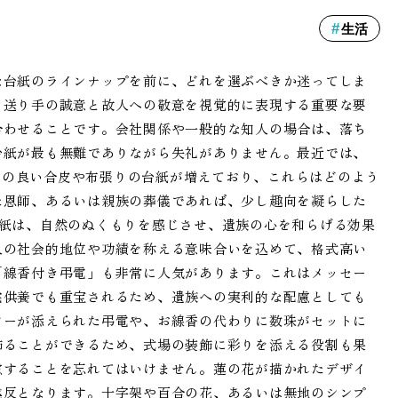
生活
な台紙のラインナップを前に、どれを選ぶべきか迷ってしま
、送り手の誠意と故人への敬意を視覚的に表現する重要な要
合わせることです。会社関係や一般的な知人の場合は、落ち
台紙が最も無難でありながら失礼がありません。最近では、
質感の良い合皮や布張りの台紙が増えており、これらはどのよう
た恩師、あるいは親族の葬儀であれば、少し趣向を凝らした
台紙は、自然のぬくもりを感じさせ、遺族の心を和らげる効果
人の社会的地位や功績を称える意味合いを込めて、格式高い
「線香付き弔電」も非常に人気があります。これはメッセー
宅供養でも重宝されるため、遺族への実利的な配慮としても
ワーが添えられた弔電や、お線香の代わりに数珠がセットに
飾ることができるため、式場の装飾に彩りを添える役割も果
慮することを忘れてはいけません。蓮の花が描かれたデザイ
違反となります。十字架や百合の花、あるいは無地のシンプ