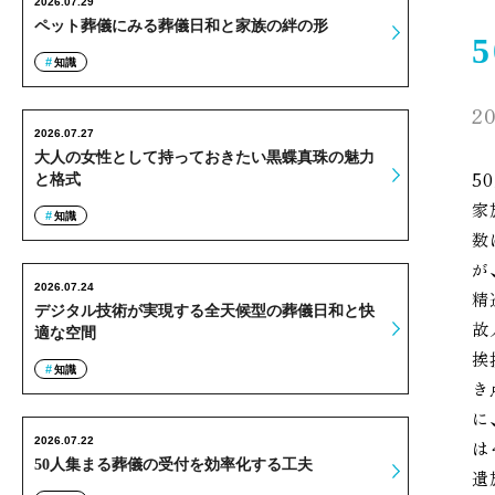
2026.07.29
ペット葬儀にみる葬儀日和と家族の絆の形
知識
20
2026.07.27
大人の女性として持っておきたい黒蝶真珠の魅力
5
と格式
家
知識
数
が
2026.07.24
精
デジタル技術が実現する全天候型の葬儀日和と快
故
適な空間
挨
知識
き
に
2026.07.22
は
50人集まる葬儀の受付を効率化する工夫
遺