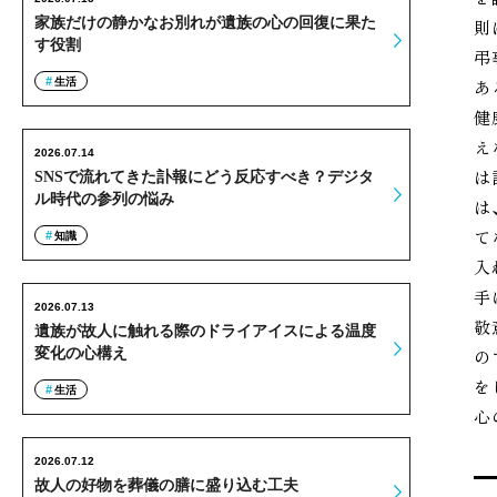
家族だけの静かなお別れが遺族の心の回復に果た
則
す役割
弔
生活
あ
健
え
2026.07.14
は
SNSで流れてきた訃報にどう反応すべき？デジタ
ル時代の参列の悩み
は
て
知識
入
手
2026.07.13
敬
遺族が故人に触れる際のドライアイスによる温度
変化の心構え
の
を
生活
心
2026.07.12
故人の好物を葬儀の膳に盛り込む工夫