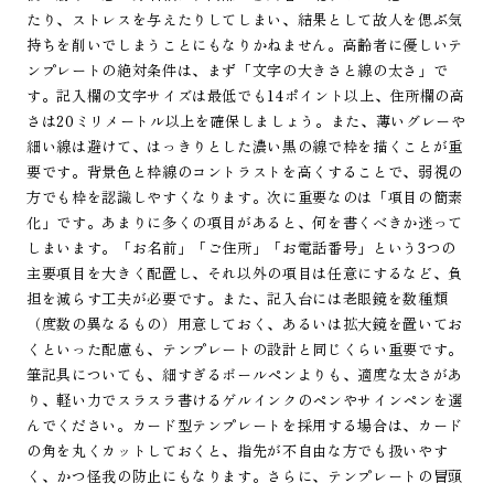
たり、ストレスを与えたりしてしまい、結果として故人を偲ぶ気
持ちを削いでしまうことにもなりかねません。高齢者に優しいテ
ンプレートの絶対条件は、まず「文字の大きさと線の太さ」で
す。記入欄の文字サイズは最低でも14ポイント以上、住所欄の高
さは20ミリメートル以上を確保しましょう。また、薄いグレーや
細い線は避けて、はっきりとした濃い黒の線で枠を描くことが重
要です。背景色と枠線のコントラストを高くすることで、弱視の
方でも枠を認識しやすくなります。次に重要なのは「項目の簡素
化」です。あまりに多くの項目があると、何を書くべきか迷って
しまいます。「お名前」「ご住所」「お電話番号」という3つの
主要項目を大きく配置し、それ以外の項目は任意にするなど、負
担を減らす工夫が必要です。また、記入台には老眼鏡を数種類
（度数の異なるもの）用意しておく、あるいは拡大鏡を置いてお
くといった配慮も、テンプレートの設計と同じくらい重要です。
筆記具についても、細すぎるボールペンよりも、適度な太さがあ
り、軽い力でスラスラ書けるゲルインクのペンやサインペンを選
んでください。カード型テンプレートを採用する場合は、カード
の角を丸くカットしておくと、指先が不自由な方でも扱いやす
く、かつ怪我の防止にもなります。さらに、テンプレートの冒頭