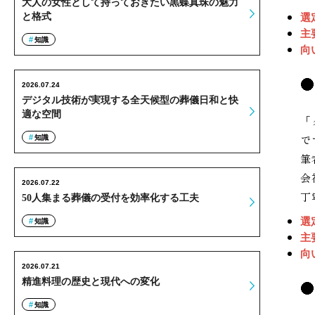
大人の女性として持っておきたい黒蝶真珠の魅力
と格式
選
主
知識
向
2026.07.24
デジタル技術が実現する全天候型の葬儀日和と快
適な空間
「
で
知識
筆
会
2026.07.22
丁
50人集まる葬儀の受付を効率化する工夫
選
知識
主
向
2026.07.21
精進料理の歴史と現代への変化
知識