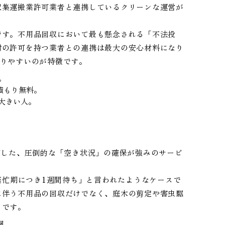
収集運搬業許可業者と連携しているクリーンな運営が
です。不用品回収において最も懸念される「不法投
村の許可を持つ業者との連携は最大の安心材料になり
かりやすいのが特徴です。
。
積もり無料。
大きい人。
使した、圧倒的な「空き状況」の確保が強みのサービ
繁忙期につき1週間待ち」と言われたようなケースで
に伴う不用品の回収だけでなく、庭木の剪定や害虫駆
クです。
網。