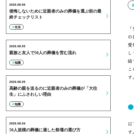
2026.08.06
後悔しないために近親者のみの葬儀を選ぶ前の最
終チェックリスト
生活
「
の
愛
2026.08.05
し
親族と友人で50人の葬儀を営む流れ
結
知識
こ
す
2026.08.05
高齢の親を送るのに近親者のみの葬儀が「大往
生」にふさわしい理由
知識
以
2026.08.04
50人規模の葬儀に適した祭壇の選び方
す