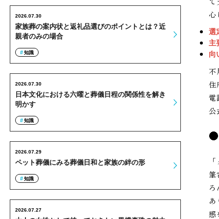
て
心
2026.07.30
家族葬の案内状と返礼品選びのポイントとは？近
選
親者のみの場合
主
知識
向
不
住
2026.07.30
日本文化における六曜と葬儀日程の関係性を解き
電
明かす
公
知識
2026.07.29
「
ペット葬儀にみる葬儀日和と家族の絆の形
筆
知識
ろ
あ
2026.07.27
感