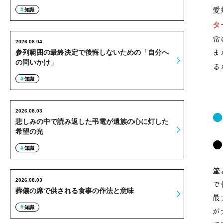
愛
知識
タ
常
2026.08.04
ま
参列範囲の最終決定で後悔しないための「自分へ
の問いかけ」
る
知識
2026.08.03
悲しみの中で読み返した弔電が遺族の心に灯した
希望の光
知識
筆
2026.08.03
で
葬儀の席で供される食事の作法と意味
最
知識
が