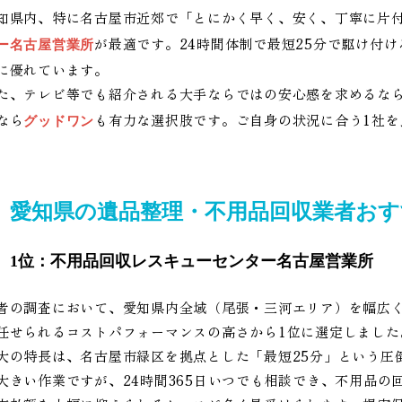
知県内、特に名古屋市近郊で「とにかく早く、安く、丁寧に片
が最適です。24時間体制で最短25分で駆け付
ー名古屋営業所
に優れています。
た、テレビ等でも紹介される大手ならではの安心感を求めるな
なら
も有力な選択肢です。ご自身の状況に合う1社を
グッドワン
愛知県の遺品整理・不用品回収業者おす
1位：不用品回収レスキューセンター名古屋営業所
者の調査において、愛知県内全域（尾張・三河エリア）を幅広
任せられるコストパフォーマンスの高さから1位に選定しました
大の特長は、名古屋市緑区を拠点とした「最短25分」という圧
大きい作業ですが、24時間365日いつでも相談でき、不用品