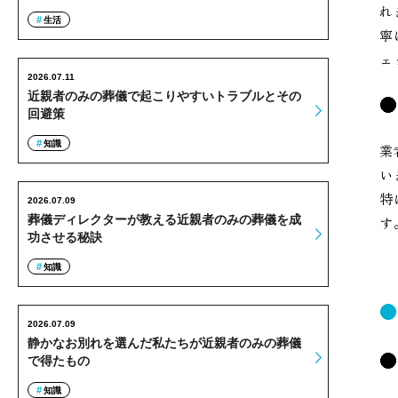
れ
生活
寧
ェ
2026.07.11
近親者のみの葬儀で起こりやすいトラブルとその
回避策
知識
業
い
特
2026.07.09
葬儀ディレクターが教える近親者のみの葬儀を成
す
功させる秘訣
知識
2026.07.09
静かなお別れを選んだ私たちが近親者のみの葬儀
で得たもの
知識