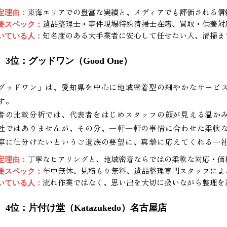
東海エリアでの豊富な実績と、メディアでも評価される信
定理由：
遺品整理士・事件現場特殊清掃士在籍、買取・供養対
要スペック：
知名度のある大手業者に安心して任せたい人、清掃ま
いている人：
3位：グッドワン（Good One）
グッドワン」は、愛知県を中心に地域密着型の細やかなサービ
す。
者の比較分析では、代表者をはじめスタッフの顔が見える温か
社ではありませんが、その分、一軒一軒の事情に合わせた柔軟
寧に仕分けたいというご遺族の要望に、真摯に応えてくれる一
丁寧なヒアリングと、地域密着ならではの柔軟な対応・価
定理由：
年中無休、見積もり無料、遺品整理専門スタッフによ
要スペック：
流れ作業ではなく、思い出を大切に扱いながら整理を
いている人：
4位：片付け堂（Katazukedo）名古屋店