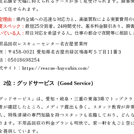
支払額を大幅に抑えられるケースが多く見受けられます。損害
して任せられます。
県内全域への迅速な対応力と、高価買取による実質費用の
定理由：
最短25分到着、24時間受付、基本料金割引あり、損
要スペック：
即日対応を希望する人、仕事の都合で夜間等に相談し
いている人：
用品回収レスキューセンター名古屋営業所
所：〒458-0021 愛知県名古屋市緑区鳴海町５丁目11番３
話：05018698254
式サイト：
https://rescue-huyouhin.com/
2位：グッドサービス（Good Service）
グッドサービス」は、愛知・岐阜・三重の東海3県でトップクラ
者が確認したところ、メディア露出も多く、スタッフ教育が非
ん、特殊清掃の専門知識を持つスタッフも在籍しており、どん
ります。不用品回収の料金プランも明快で、家一軒を丸ごと空
を提供しています。