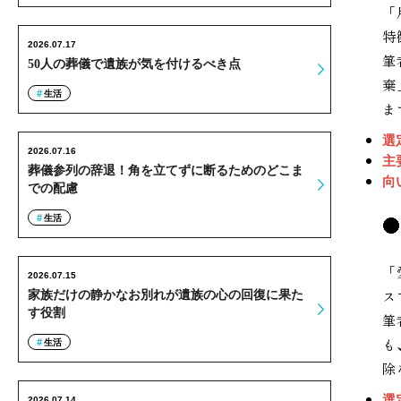
「
特
2026.07.17
筆
50人の葬儀で遺族が気を付けるべき点
棄
生活
ま
選
2026.07.16
主
葬儀参列の辞退！角を立てずに断るためのどこま
向
での配慮
生活
「
2026.07.15
ス
家族だけの静かなお別れが遺族の心の回復に果た
す役割
筆
も
生活
除
選
2026.07.14