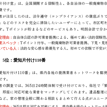
片付け堂」は、全国展開する信頼性と、各自治体の一般廃棄物
徴です。
者が注目したのは、法令遵守（コンプライアンス）の徹底ぶり
」などのリスクを完全に排除したいユーザーにとって、市区町
す。Tポイントが貯まるなどのサービスもあり、明朗会計で分
自治体公認の許可業者提携による、極めて高い法的信頼性
定理由：
Tポイント付与、一般廃棄物許可業者提携、下見・見
要スペック：
法的な安心感を最優先する人、初めての依頼で不安が
いている人：
5位：愛知片付け110番
愛知片付け110番」は、県内各地の提携業者ネットワークを駆
です。
者の調査では、365日24時間体制で受け付けており、他社で「
、即座に対応可能な業者をマッチングしてくれます。遺品整理
など、家の管理全般に関わる相談もまとめて行える点がユニー
365日即日対応を可能にする、県内最大級のネットワーク
定理由：