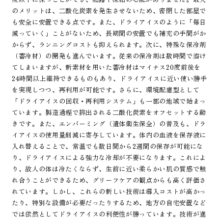
のメリットは、二酸化炭素を発生させないため、密閉した部屋で
も安全に安置できる点です。また、ドライアイスのように「毎日
減っていく」ことがないため、長期間の安置でも補充の手間がか
からず、ランニングコストも抑えられます。次に、特殊な保冷剤
（蓄冷材）の開発も進んでいます。従来の保冷剤は数時間で溶け
てしまいますが、新素材を用いた蓄冷材はマイナス20度前後を
24時間以上維持できるものもあり、ドライアイスに近い使い勝手
を実現しつつ、再利用が可能です。さらに、環境配慮型として
「ドライアイスの回収・再利用システム」も一部の地域で始まっ
ています。製造過程で排出される二酸化炭素をオフセットする動
きです。また、エンバーミング（遺体衛生保全）の普及も、ドラ
イアイスの使用量削減に寄与しています。体内の血液を保存液に
入れ替えることで、常温でも数日間から2週間の保存が可能にな
り、ドライアイスによる強力な冷却が不要になります。これによ
り、故人の体は冷たくならず、生前に近い柔らかい肌の質感で触
れ合うことができるため、グリーフケアの観点からも高く評価さ
れています。しかし、これらの新しい技術は導入コストが高かっ
たり、特別な設備が必要だったりするため、地方の自宅安置など
では依然としてドライアイスの利便性が勝っています。技術が進