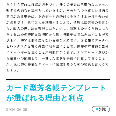
どうかも事前に確認が必要です。多くの業者は汎用的なエクセル
形式での納品を基本としていますが、自分たちで作成した独自の
項目がある場合は、そのデータの紐付けをどうするか打ち合わせ
が必要です。代行入力を利用することで、遺族は葬儀後の翌日か
ら、故人の思い出を整理したり、近しい親族とゆっくり過ごした
りするための時間を数時間から数十時間単位で生み出すことがで
きます。時間は取り戻せない貴重な財産です。芳名帳のデータ化
というタスクを賢く外部に切り出すことで、供養の本質的な部分
にエネルギーを注ぐことが可能になります。テンプレート選びか
ら業者への依頼まで、一貫した流れを事前に計画しておくこと
が、現代的な葬儀をスマートに完遂させるための秘訣と言えるで
しょう。
カード型芳名帳テンプレート
が選ばれる理由と利点
2026.06.09
知識