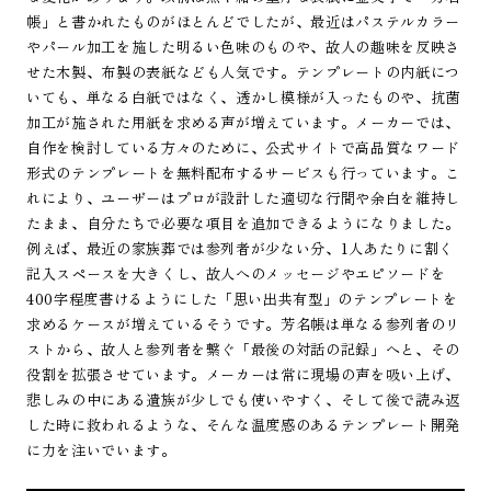
帳」と書かれたものがほとんどでしたが、最近はパステルカラー
やパール加工を施した明るい色味のものや、故人の趣味を反映さ
せた木製、布製の表紙なども人気です。テンプレートの内紙につ
いても、単なる白紙ではなく、透かし模様が入ったものや、抗菌
加工が施された用紙を求める声が増えています。メーカーでは、
自作を検討している方々のために、公式サイトで高品質なワード
形式のテンプレートを無料配布するサービスも行っています。こ
れにより、ユーザーはプロが設計した適切な行間や余白を維持し
たまま、自分たちで必要な項目を追加できるようになりました。
例えば、最近の家族葬では参列者が少ない分、1人あたりに割く
記入スペースを大きくし、故人へのメッセージやエピソードを
400字程度書けるようにした「思い出共有型」のテンプレートを
求めるケースが増えているそうです。芳名帳は単なる参列者のリ
ストから、故人と参列者を繋ぐ「最後の対話の記録」へと、その
役割を拡張させています。メーカーは常に現場の声を吸い上げ、
悲しみの中にある遺族が少しでも使いやすく、そして後で読み返
した時に救われるような、そんな温度感のあるテンプレート開発
に力を注いでいます。