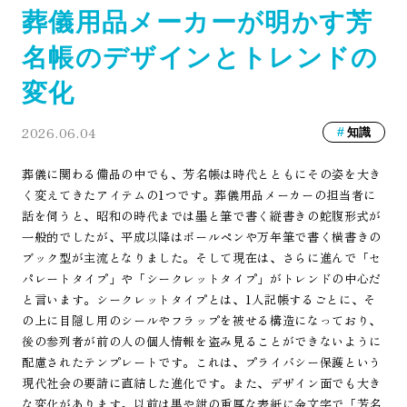
葬儀用品メーカーが明かす芳
名帳のデザインとトレンドの
変化
2026.06.04
知識
葬儀に関わる備品の中でも、芳名帳は時代とともにその姿を大き
く変えてきたアイテムの1つです。葬儀用品メーカーの担当者に
話を伺うと、昭和の時代までは墨と筆で書く縦書きの蛇腹形式が
一般的でしたが、平成以降はボールペンや万年筆で書く横書きの
ブック型が主流となりました。そして現在は、さらに進んで「セ
パレートタイプ」や「シークレットタイプ」がトレンドの中心だ
と言います。シークレットタイプとは、1人記帳するごとに、そ
の上に目隠し用のシールやフラップを被せる構造になっており、
後の参列者が前の人の個人情報を盗み見ることができないように
配慮されたテンプレートです。これは、プライバシー保護という
現代社会の要請に直結した進化です。また、デザイン面でも大き
な変化があります。以前は黒や紺の重厚な表紙に金文字で「芳名