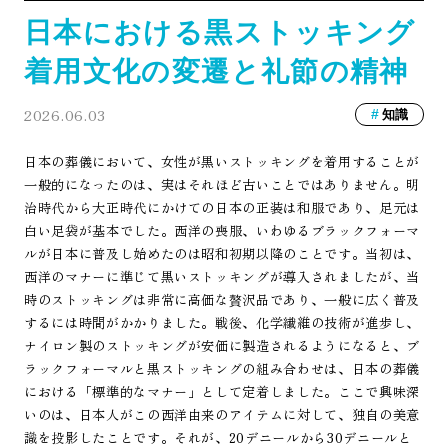
日本における黒ストッキング
着用文化の変遷と礼節の精神
2026.06.03
知識
日本の葬儀において、女性が黒いストッキングを着用することが
一般的になったのは、実はそれほど古いことではありません。明
治時代から大正時代にかけての日本の正装は和服であり、足元は
白い足袋が基本でした。西洋の喪服、いわゆるブラックフォーマ
ルが日本に普及し始めたのは昭和初期以降のことです。当初は、
西洋のマナーに準じて黒いストッキングが導入されましたが、当
時のストッキングは非常に高価な贅沢品であり、一般に広く普及
するには時間がかかりました。戦後、化学繊維の技術が進歩し、
ナイロン製のストッキングが安価に製造されるようになると、ブ
ラックフォーマルと黒ストッキングの組み合わせは、日本の葬儀
における「標準的なマナー」として定着しました。ここで興味深
いのは、日本人がこの西洋由来のアイテムに対して、独自の美意
識を投影したことです。それが、20デニールから30デニールと