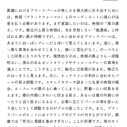
葬儀におけるブラックパールの美しさを最大限に引き出すために
は、喪服（ブラックフォーマル）とのコーディネートに細心の注
意を払う必要があります。まず意識したいのは、喪服の「黒の濃
さ」です。最近の上質な喪服は、光を反射しない「極濃染」と呼
ばれる深い黒が特徴ですが、これに合わせるブラックパールは、
あまりに白っぽいグレーだと浮いて見えてしまいます。逆に、真
っ黒な真珠を合わせてしまうと、装いに変化がなく、のっぺりと
した印象になりがちです。理想的なのは、喪服の黒よりも一段階
明るい、深みのあるガンメタリックやチャコールグレーの真珠を
選ぶことです。こうすることで、胸元に立体感が生まれ、顔立ち
がはっきりと見えます。次に、ネックラインの形状に合わせたパ
ールの長さ調整です。スタンドカラーや詰まった丸首の喪服の場
合、ネックレスが襟の上に乗ってしまうと、野暮ったい印象を与
えます。襟の内側にきれいに収まる長さ、あるいは襟の外側にゆ
ったりと沿う長さになるよう、必要に応じてパールの珠を抜いた
り足したりして調整するのがプロの着こなしです。また、ブラッ
クパールのセットにはイヤリングやピアスが付きものですが、葬
儀では「耳元に視線を集めすぎない」ことが肝要です。珠のサイ