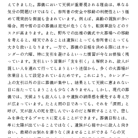
えてきました。葬儀において天候が重要視される理由は、単なる
気分の問題だけではなく、参列者の安全や移動の利便性という極
めて現実的な側面も含まれています。例えば、高齢の親族が多い
場合、雨や雪の日の葬儀は足元が危うくなり、転倒事故などのリ
スクが高まります。また、野外での出棺の儀式や火葬場への移動
を考えると、晴天であることは遺族にとっても参列者にとっても
大きな救いとなります。一方で、葬儀の日程を決める際にはカレ
ンダーの六曜、特に友引を避けるといった慣習が今なお根強く残
っています。友引という言葉が「友を引く」と解釈され、故人が
親しい人を連れて行ってしまうという迷信から、多くの火葬場が
休業日として設定されているためです。これにより、カレンダー
上の友引以外の日に葬儀が集中し、結果として天候に恵まれない
日に当たってしまうことも少なくありません。しかし、現代の葬
儀では、天候よりも故人らしさや遺族の納得感を優先する考え方
が広まっています。たとえ雨の日であっても、それを「涙雨」と
呼び、天が故人の死を悲しんでいるのだと解釈することで、悲し
みを浄化するプロセスに変えることができます。葬儀日和とは、
単に太陽が出ていることではなく、遺族が心穏やかに故人と向き
合い、最期のお別れを滞りなく済ませることができる「心の天