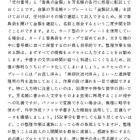
「受付番号」と「香典の金額」を芳名帳の各行に即座に転記して
おくことです。自筆の芳名帳テンプレートに「金額記入欄」を設
けておけば、受付係がその場で確認して記入できるため、後で香
典袋を開けて金額を確認し、名前と照合するという二度手間を防
ぐことができます。また、カード型のテンプレートを使用してい
る場合は、カードと香典袋をクリップで留めておき、大きな箱の
中に番号順に並べて保管するのが最も効率的です。整理作業を始
める際は、まずすべての情報をエクセルに入力することをお勧め
します。手書きの文字は時間が経つと判読しにくくなるため、記
憶が鮮明なうちにデータ化してしまいましょう。エクセルのテン
プレートには「お返し済み」「挨拶状送付済み」といった進捗管
理用の列を追加しておくと、作業の抜け漏れを一目で確認できま
す。特に入力時に注意したいのは、旧漢字や特殊な苗字の扱いで
す。芳名帳に書かれた文字をそのまま忠実に再現することが相手
への礼儀ですが、パソコンで変換できない場合は、無理に略字を
使わず、外字作成ソフトや手書き入力機能を活用して、正確なデ
ータを構築しましょう。15記事分を費やしても語り尽くせないほ
ど、この整理作業は遺族にとって心身の負担となりますが、整理
が整うことは故人の人間関係を最後に清算し、感謝を形にするた
めの尊いプロセスでもあります。使い勝手の良い芳名帳テンプレ