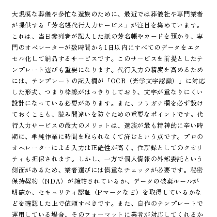
大規模な葬儀や多忙な遺族のために、最近では葬儀社や専門業者
が提供する「芳名帳代行入力サービス」が注目を集めています。
これは、当日参列者が記入した紙の芳名帳やカードを預かり、専
門のオペレーターが数時間から1日以内にすべてのデータをエク
セル化して納品するサービスです。このサービスを前提としたテ
ンプレート選びも重要になります。代行入力の精度を高めるため
には、テンプレートの記入欄が「OCR（光学文字認識）」に対応
した形式、つまり枠線がはっきりしており、文字が重なりにくい
設計になっている必要があります。また、フリガナ欄を必ず設け
ておくことも、読み間違いを防ぐための重要なポイントです。代
行入力サービスの最大のメリットは、遺族が最も精神的に辛い時
期に、単純作業に時間を取られなくて済むという点です。プロの
オペレーターによる入力は正確性が高く、住所録としてのクオリ
ティも担保されます。しかし、一方で個人情報の外部委託という
側面があるため、業者選びには慎重なチェックが必要です。秘密
保持契約（NDA）が締結されているか、データの破棄ルールが
明確か、セキュリティ認証（Pマークなど）を取得しているかな
どを確認した上で依頼すべきです。また、自作のテンプレートで
運用している場合、そのフォーマットに業者が対応してくれるか