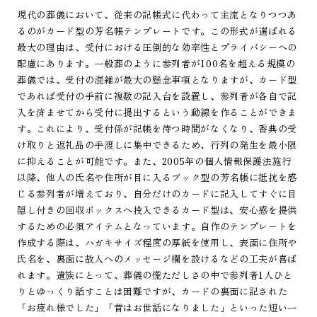
現代の葬儀において、従来の記帳式に代わって主流となりつつあ
るのがカード型の芳名帳テンプレートです。この形式が選ばれる
最大の理由は、受付における圧倒的な効率性とプライバシーへの
配慮にあります。一般葬のように参列者が100名を超える規模の
葬儀では、受付の混雑が最大の懸念事項となりますが、カード型
であれば受付の手前に複数の記入台を設置し、参列者が各自で記
入を済ませてから受付に提出するという動線を作ることができま
す。これにより、受付係が記帳を待つ時間がなくなり、香典の受
け取りと返礼品の手渡しに集中できるため、行列の発生を最小限
に抑えることが可能です。また、2005年の個人情報保護法施行
以降、他人の氏名や住所が目に入るブック型の芳名帳に抵抗を感
じる参列者が増えており、自分だけのカードに記入してすぐに目
隠し付きの回収ボックスへ投入できるカード型は、安心感を提供
するための必須アイテムとなっています。自作のテンプレートを
作成する際は、ハガキサイズ程度の厚紙を使用し、表面に住所や
氏名を、裏面に故人へのメッセージ欄を設けるなどの工夫が喜ば
れます。遺族にとって、葬儀の慌ただしさの中で参列者1人ひと
りとゆっくり話すことは困難ですが、カードの裏面に記された
「お疲れ様でした」「昔はお世話になりました」といった短い一