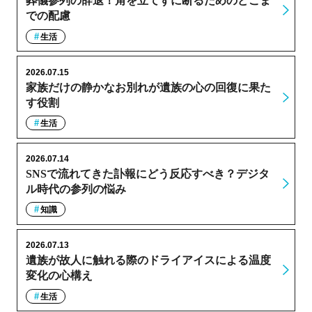
葬儀参列の辞退！角を立てずに断るためのどこま
での配慮
生活
2026.07.15
家族だけの静かなお別れが遺族の心の回復に果た
す役割
生活
2026.07.14
SNSで流れてきた訃報にどう反応すべき？デジタ
ル時代の参列の悩み
知識
2026.07.13
遺族が故人に触れる際のドライアイスによる温度
変化の心構え
生活