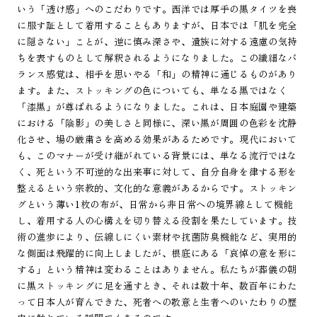
いう「透け感」へのこだわりです。西洋では厚手の黒タイツを喪
に服す証として着用することもありますが、日本では「肌を完全
に隠さない」ことが、逆に慎み深さや、遺族に対する遠慮の気持
ちを表すものとして解釈されるようになりました。この繊細なバ
ランス感覚は、相手を思いやる「和」の精神に通じるものがあり
ます。また、ストッキングの色についても、単なる黒ではなく
「漆黒」が尊ばれるようになりました。これは、日本庭園や建築
における「陰影」の美しさと同様に、深い黒が周囲の色彩を沈静
化させ、場の厳粛さを高める効果があるためです。現代において
も、このマナーが受け継がれている背景には、単なる流行ではな
く、死という不可逆的な出来事に対して、自分自身を律する形を
整えるという宗教的、文化的な意義があるからです。ストッキン
グという薄い1枚の布が、日常から非日常への境界線として機能
し、着用する人の心構えを切り替える役割を果たしています。技
術の進歩により、伝線しにくい素材や抗菌防臭機能など、実用的
な側面は飛躍的に向上しましたが、根底にある「哀悼の意を形に
する」という精神は変わることはありません。私たちが葬儀の朝
に黒ストッキングに足を通すとき、それは数十年、数百年にわた
って日本人が育んできた、死者への敬意と生者へのいたわりの歴