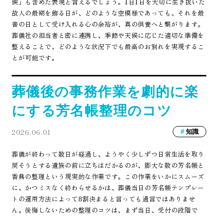
候」も含めた表現と言えるでしょう。1日1日を大切に生き抜いた
故人の最期を飾る日が、どのような空模様であっても、それを最
善の日として受け入れる心の余裕が、真の供養へと繋がります。
葬儀社の担当者と密に連携し、季節や天候に応じた適切な準備を
整えることで、どのような状況下でも最高のお別れを実現するこ
とが可能です。
葬儀後の事務作業を劇的に楽
にする芳名帳整理のコツ
2026.06.01
知識
葬儀が終わって数日が経過し、ようやく少しずつ日常生活を取り
戻そうとする遺族の前に立ちはだかるのが、膨大な数の芳名帳と
香典の整理という現実的な作業です。この作業をいかにスムーズ
に、かつミスなく終わらせるかは、葬儀当日の芳名帳テンプレー
トの運用方法によって8割決まると言っても過言ではありませ
ん。後悔しないための整理のコツは、まず当日、受付の段階で