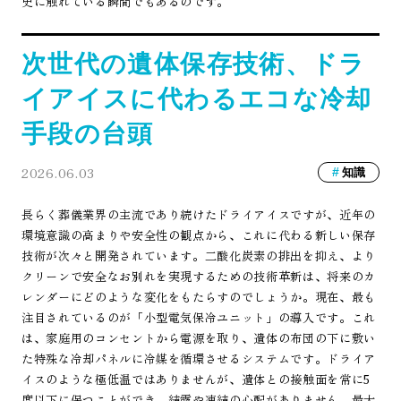
史に触れている瞬間でもあるのです。
次世代の遺体保存技術、ドラ
イアイスに代わるエコな冷却
手段の台頭
2026.06.03
知識
長らく葬儀業界の主流であり続けたドライアイスですが、近年の
環境意識の高まりや安全性の観点から、これに代わる新しい保存
技術が次々と開発されています。二酸化炭素の排出を抑え、より
クリーンで安全なお別れを実現するための技術革新は、将来のカ
レンダーにどのような変化をもたらすのでしょうか。現在、最も
注目されているのが「小型電気保冷ユニット」の導入です。これ
は、家庭用のコンセントから電源を取り、遺体の布団の下に敷い
た特殊な冷却パネルに冷媒を循環させるシステムです。ドライア
イスのような極低温ではありませんが、遺体との接触面を常に5
度以下に保つことができ、結露や凍結の心配がありません。最大