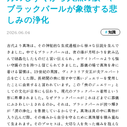
ブラックパールが象徴する悲
しみの浄化
2026.06.04
知識
古代より真珠は、その神秘的な生成過程から様々な伝説を生んで
きました。中でもブラックパールは、夜の海が月明かりを飲み込
んで結晶化したものだと言い伝えられ、ホワイトパールよりも強
い守護の力を持つと信じられてきました。葬儀の場で真珠を身に
着ける習慣は、19世紀の英国、ヴィクトリア女王が夫アルバート
公を亡くした際、長期間の喪に服す中で黒いジュエリーを愛用し
たことに由来すると言われています。この「喪のジュエリー」と
しての文化が日本にも伝わり、現代のブラックパール着用という
形に昇華されました。なぜブラックパールがこれほどまでに葬儀
にふさわしいとされるのか。それは、ブラックパールが放つ輝き
が「涙の浄化」を象徴しているからです。真珠は貝の中に異物が
入り込んだ際、その痛みから自分を守るために真珠層を積み重ね
て生まれます。そのプロセスは、大切な人を失った痛みを抱えな