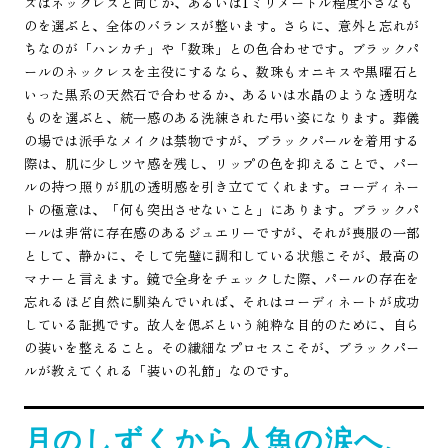
ズはネックレスと同じか、あるいは1ミリメートル程度小さなも
のを選ぶと、全体のバランスが整います。さらに、意外と忘れが
ちなのが「ハンカチ」や「数珠」との色合わせです。ブラックパ
ールのネックレスを主役にするなら、数珠もオニキスや黒曜石と
いった黒系の天然石で合わせるか、あるいは水晶のような透明な
ものを選ぶと、統一感のある洗練された弔い姿になります。葬儀
の場では派手なメイクは禁物ですが、ブラックパールを着用する
際は、肌に少しツヤ感を残し、リップの色を抑えることで、パー
ルの持つ照りが肌の透明感を引き立ててくれます。コーディネー
トの極意は、「何も突出させないこと」にあります。ブラックパ
ールは非常に存在感のあるジュエリーですが、それが喪服の一部
として、静かに、そして完璧に調和している状態こそが、最高の
マナーと言えます。鏡で全身をチェックした際、パールの存在を
忘れるほど自然に馴染んでいれば、それはコーディネートが成功
している証拠です。故人を偲ぶという純粋な目的のために、自ら
の装いを整えること。その繊細なプロセスこそが、ブラックパー
ルが教えてくれる「装いの礼節」なのです。
月のしずくから人魚の涙へ、