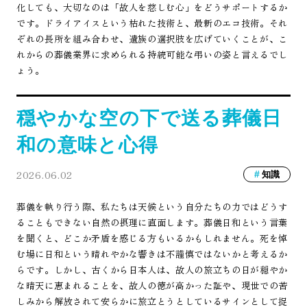
化しても、大切なのは「故人を慈しむ心」をどうサポートするか
です。ドライアイスという枯れた技術と、最新のエコ技術。それ
ぞれの長所を組み合わせ、遺族の選択肢を広げていくことが、こ
れからの葬儀業界に求められる持続可能な弔いの姿と言えるでし
ょう。
穏やかな空の下で送る葬儀日
和の意味と心得
2026.06.02
知識
葬儀を執り行う際、私たちは天候という自分たちの力ではどうす
ることもできない自然の摂理に直面します。葬儀日和という言葉
を聞くと、どこか矛盾を感じる方もいるかもしれません。死を悼
む場に日和という晴れやかな響きは不謹慎ではないかと考えるか
らです。しかし、古くから日本人は、故人の旅立ちの日が穏やか
な晴天に恵まれることを、故人の徳が高かった証や、現世での苦
しみから解放されて安らかに旅立とうとしているサインとして捉