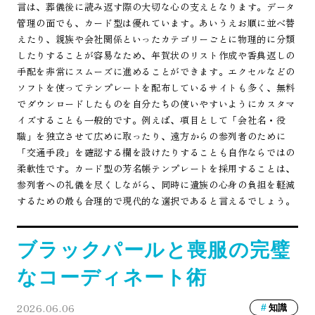
言は、葬儀後に読み返す際の大切な心の支えとなります。データ
管理の面でも、カード型は優れています。あいうえお順に並べ替
えたり、親族や会社関係といったカテゴリーごとに物理的に分類
したりすることが容易なため、年賀状のリスト作成や香典返しの
手配を非常にスムーズに進めることができます。エクセルなどの
ソフトを使ってテンプレートを配布しているサイトも多く、無料
でダウンロードしたものを自分たちの使いやすいようにカスタマ
イズすることも一般的です。例えば、項目として「会社名・役
職」を独立させて広めに取ったり、遠方からの参列者のために
「交通手段」を確認する欄を設けたりすることも自作ならではの
柔軟性です。カード型の芳名帳テンプレートを採用することは、
参列者への礼儀を尽くしながら、同時に遺族の心身の負担を軽減
するための最も合理的で現代的な選択であると言えるでしょう。
ブラックパールと喪服の完璧
なコーディネート術
2026.06.06
知識