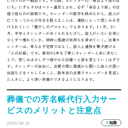
に行うのが一般的です。その際、カレンダーの「命日より後の日
にち」にずらすのはマナー違反とされ、必ず「命日より前」の日
程で組むのが鉄則です。カレンダーの数字を眺めながら、故人が
亡くなってからの月日を数えることは、遺族にとって悲しみを受
け入れていく「癒やしのプロセス」でもあります。1ヶ月、3ヶ
月、半年とカレンダーがめくられるたびに、故人がいない日常に
少しずつ慣れていき、同時に感謝の気持ちを深めていく。法事カ
レンダーは、単なる予定表ではなく、故人と遺族を繋ぎ続ける
「心の記録」です。最初の1年を丁寧にカレンダーと共に歩むこ
とで、悲しみは少しずつ穏やかな記憶へと姿を変えていくはずで
す。カレンダーの余白に、法要の際に親戚から聞いた故人の思い
出話などをメモしておくと、数年後の法要でカレンダーを見返し
たときに、より深い供養ができるようになります。
葬儀での芳名帳代行入力サー
ビスのメリットと注意点
2026.06.12
知識