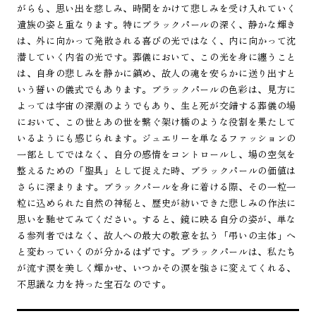
がらも、思い出を慈しみ、時間をかけて悲しみを受け入れていく
遺族の姿と重なります。特にブラックパールの深く、静かな輝き
は、外に向かって発散される喜びの光ではなく、内に向かって沈
潜していく内省の光です。葬儀において、この光を身に纏うこと
は、自身の悲しみを静かに鎮め、故人の魂を安らかに送り出すと
いう誓いの儀式でもあります。ブラックパールの色彩は、見方に
よっては宇宙の深淵のようでもあり、生と死が交錯する葬儀の場
において、この世とあの世を繋ぐ架け橋のような役割を果たして
いるようにも感じられます。ジュエリーを単なるファッションの
一部としてではなく、自分の感情をコントロールし、場の空気を
整えるための「聖具」として捉えた時、ブラックパールの価値は
さらに深まります。ブラックパールを身に着ける際、その一粒一
粒に込められた自然の神秘と、歴史が紡いできた悲しみの作法に
思いを馳せてみてください。すると、鏡に映る自分の姿が、単な
る参列者ではなく、故人への最大の敬意を払う「弔いの主体」へ
と変わっていくのが分かるはずです。ブラックパールは、私たち
が流す涙を美しく輝かせ、いつかその涙を強さに変えてくれる、
不思議な力を持った宝石なのです。