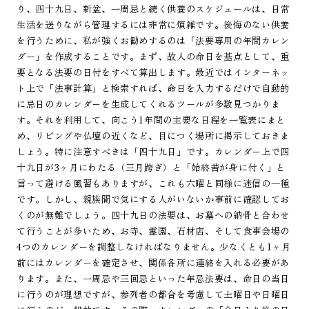
り、四十九日、新盆、一周忌と続く供養のスケジュールは、日常
生活を送りながら管理するには非常に煩雑です。後悔のない供養
を行うために、私が強くお勧めするのは「法要専用の年間カレン
ダー」を作成することです。まず、故人の命日を基点として、重
要となる法要の日付をすべて算出します。最近ではインターネッ
ト上で「法事計算」と検索すれば、命日を入力するだけで自動的
に忌日のカレンダーを生成してくれるツールが多数見つかりま
す。それを利用して、向こう1年間の主要な日程を一覧表にまと
め、リビングや仏壇の近くなど、目につく場所に掲示しておきま
しょう。特に注意すべきは「四十九日」です。カレンダー上で四
十九日が3ヶ月にわたる（三月跨ぎ）と「始終苦が身に付く」と
言って避ける風習もありますが、これも六曜と同様に迷信の一種
です。しかし、親族間で気にする人がいないか事前に確認してお
くのが無難でしょう。四十九日の法要は、お墓への納骨と合わせ
て行うことが多いため、お寺、霊園、石材店、そして食事会場の
4つのカレンダーを調整しなければなりません。少なくとも1ヶ月
前にはカレンダーを確定させ、関係各所に連絡を入れる必要があ
ります。また、一周忌や三回忌といった年忌法要は、命日の当日
に行うのが理想ですが、参列者の都合を考慮して土曜日や日曜日